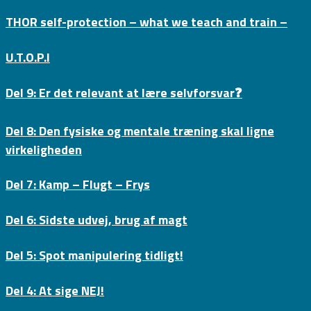
THOR self-protection – what we teach and train –
U.T.O.P.I
Del 9: Er det relevant at lære selvforsvar❓
Del 8: Den fysiske og mentale træning skal ligne
virkeligheden
Del 7: Kamp – Flugt – Frys
Del 6: Sidste udvej, brug af magt
Del 5: Spot manipulering tidligt!
Del 4: At sige NEJ!