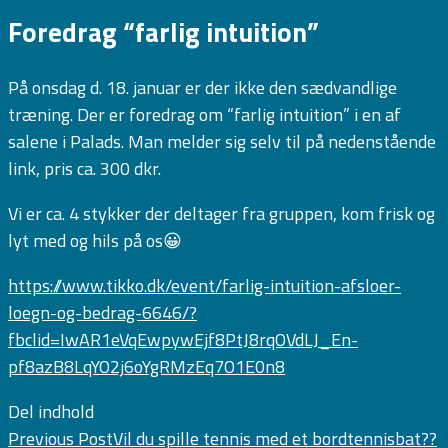
Foredrag “farlig intuition”
På onsdag d. 18. januar er der ikke den sædvandlige
træning. Der er foredrag om “farlig intuition” i en af
salene i Palads. Man melder sig selv til på nedenstående
link, pris ca. 300 dkr.
Vi er ca. 4 stykker der deltager fra gruppen, kom frisk og
lyt med og hils på os😀
https://www.tikko.dk/event/farlig-intuition-afsloer-
loegn-og-bedrag-6646/?
fbclid=IwAR1eVqEwpywEjf8PtJ8rqOVdLJ_En-
pf8azB8LqYO2j6oYgRMzEq7O1E0n8
Del indhold
Previous Post
Vil du spille tennis med et bordtennisbat??