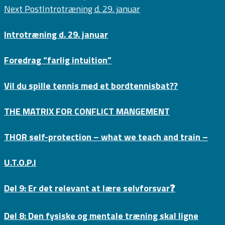
Next Post
Introtræning d. 29. januar
Introtræning d. 29. januar
Foredrag “farlig intuition”
Vil du spille tennis med et bordtennisbat??
THE MATRIX FOR CONFLICT MANGEMENT
THOR self-protection – what we teach and train –
U.T.O.P.I
Del 9: Er det relevant at lære selvforsvar❓
Del 8: Den fysiske og mentale træning skal ligne