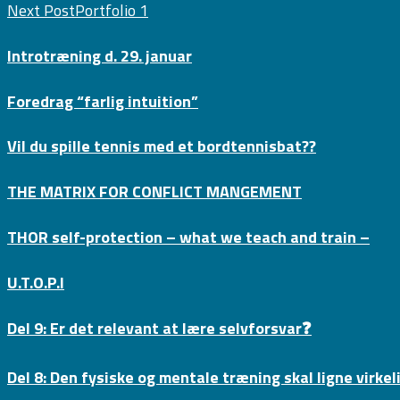
Next Post
Portfolio 1
Introtræning d. 29. januar
Foredrag “farlig intuition”
Vil du spille tennis med et bordtennisbat??
THE MATRIX FOR CONFLICT MANGEMENT
THOR self-protection – what we teach and train –
U.T.O.P.I
Del 9: Er det relevant at lære selvforsvar❓
Del 8: Den fysiske og mentale træning skal ligne virke